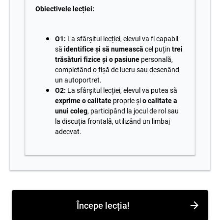
Obiectivele lecției:
O1:
La sfârșitul lecției, elevul va fi capabil
să
identifice și să numească
cel puțin
trei
trăsături fizice și o pasiune
personală,
completând o fișă de lucru sau desenând
un autoportret.
O2:
La sfârșitul lecției, elevul va putea să
exprime o calitate
proprie și
o calitate a
unui coleg
, participând la jocul de rol sau
la discuția frontală, utilizând un limbaj
adecvat.
Începe lecția!