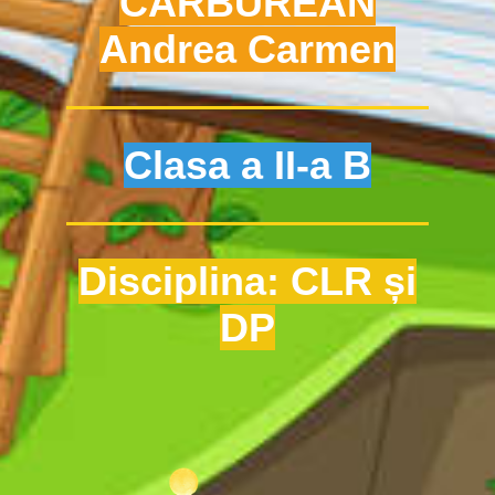
CĂRBUREAN
Andrea Carmen
Clasa a II-a B
Disciplina: CLR și
DP