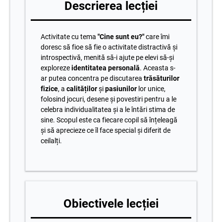
Descrierea lecției
Activitate cu tema
"Cine sunt eu?"
care îmi
doresc să fioe să fie o activitate distractivă și
introspectivă, menită să-i ajute pe elevi să-și
exploreze
identitatea personală
. Aceasta s-
ar putea concentra pe discutarea
trăsăturilor
fizice
, a
calităților
și
pas
iunilor
lor unice,
folosind jocuri, desene și povestiri pentru a le
celebra individualitatea și a le întări stima de
sine. Scopul este ca fiecare copil să înțeleagă
și să aprecieze ce îl face special și diferit de
ceilalți.
Obiectivele lecției