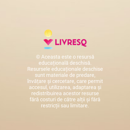
© Aceasta este o resursă
educațională deschisă.
Resursele educaționale deschise
sunt materiale de predare,
învățare și cercetare, care permit
accesul, utilizarea, adaptarea și
redistribuirea acestor resurse
fără costuri de către alții și fără
restricții sau limitare.