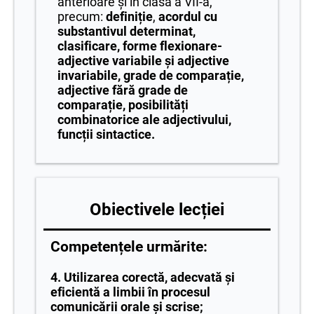
anterioare și în clasa a VII-a,
precum:
definiție
,
acordul cu
substantivul determinat,
clasificare, forme flexionare-
adjective variabile și adjective
invariabile, grade de comparație,
adjective fără grade de
comparație, posibilități
combinatorice ale adjectivului,
funcții sintactice.
Obiectivele lecției
Competențele urmărite:
4. Utilizarea corectă, adecvată și
eficientă a limbii în procesul
comunicării orale și scrise;