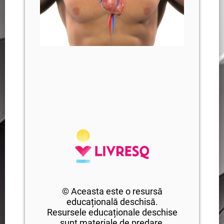
© Aceasta este o resursă
educațională deschisă.
Resursele educaționale deschise
sunt materiale de predare,