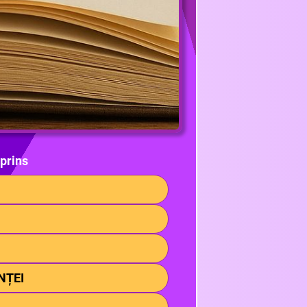
prins
NȚEI