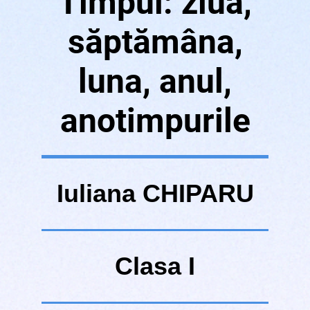
Timpul: ziua,
săptămâna,
luna, anul,
anotimpurile
Iuliana CHIPARU
Clasa I