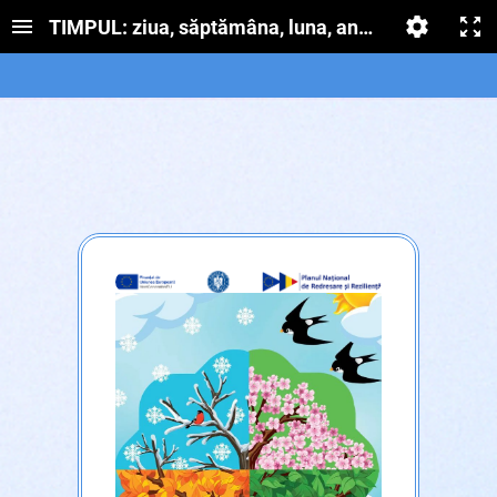
TIMPUL: ziua, săptămâna, luna, anul, anotimpuril