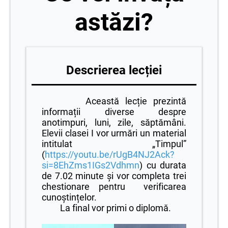
astăzi?
Descrierea lecției
Această lecție prezintă
informații diverse despre
anotimpuri, luni, zile, săptămâni.
Elevii clasei I vor urmări un material
intitulat „Timpul”
(
https://youtu.be/rUgB4NJ2Ack?
si=8EhZms1IGs2Vdhmn
)
cu
durata
de 7.02 minute
și vor completa trei
chestionare pentru verificarea
cunoștințelor.
La final vor primi o diplomă.