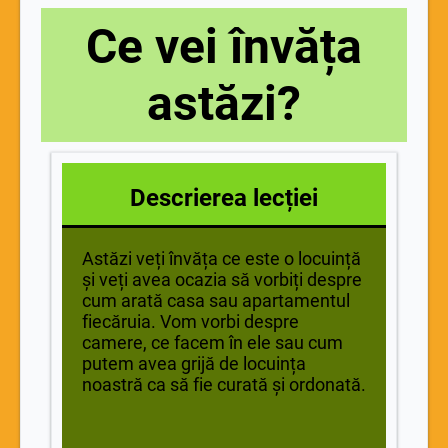
Ce vei învăța
astăzi?
Descrierea lecției
Astăzi veți învăța ce este o locuință
și veți avea ocazia să vorbiți despre
cum arată casa sau apartamentul
fiecăruia. Vom vorbi despre
camere, ce facem în ele sau cum
putem avea grijă de locuința
noastră ca să fie curată și ordonată.