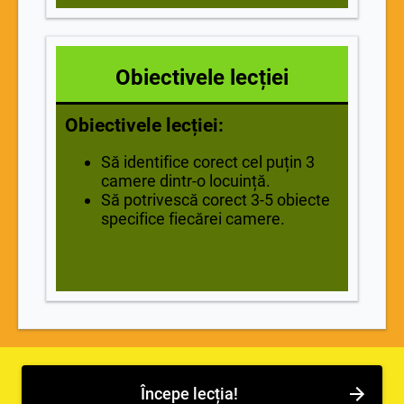
Obiectivele lecției
Obiectivele lecției:
Să identifice corect cel puțin 3
camere dintr-o locuință.
Să potrivescă corect 3-5 obiecte
specifice fiecărei camere.
Începe lecția!