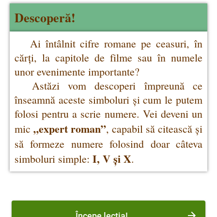
Descoper
ă!
Ai întâlnit cifre romane pe ceasuri, în
cărți, la capitole de filme sau în numele
unor evenimente importante?
Astăzi vom descoperi împreună ce
înseamnă aceste simboluri și cum le putem
folosi pentru a scrie numere.
Vei deveni un
„expert roman”
mic
, capabil să citească și
să formeze numere folosind doar câteva
I, V și X
simboluri simple:
.
Începe
lecția!