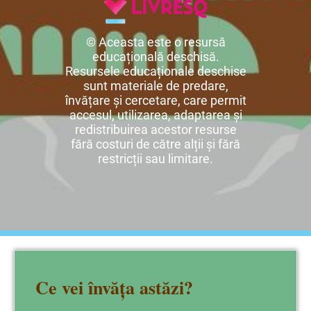
© Aceasta este o resursă
educațională deschisă.
Resursele educaționale deschise
sunt materiale de predare,
învățare și cercetare, care permit
accesul, utilizarea, adaptarea și
redistribuirea acestor resurse
fără costuri de către alții și fără
restricții sau limitare.
Ce vei învăța astăzi?