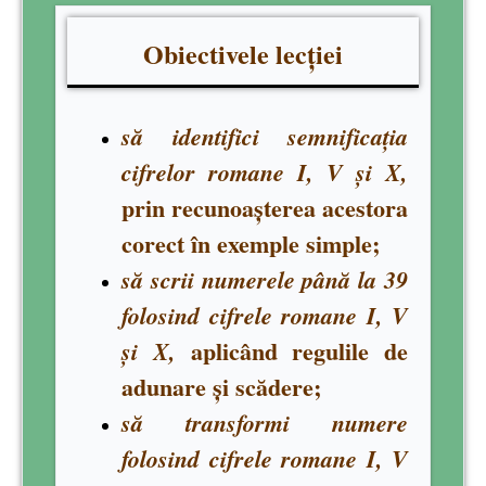
Obiectivele lecției
să
identifici
semnificația
cifrelor romane I, V și X,
prin recunoașterea acestora
corect în exemple simple;
să
scrii
numerele până la 39
folosind cifrele romane I, V
aplicând regulile de
și X,
adunare și scădere;
să transformi
numere
folosind cifrele romane I, V