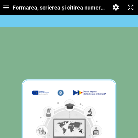
Formarea, scrierea și citirea numerelor folosind cif