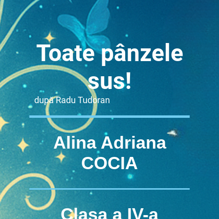
Toate pânzele
sus!
după Radu Tudoran
Alina Adriana
COCIA
Clasa a IV-a