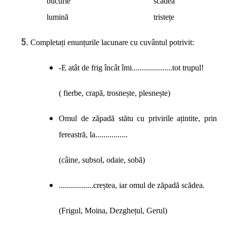
bucurie scădea
lumină tristețe
Completați enunțurile lacunare cu cuvântul potrivit:
-E atât de frig încât îmi....................tot trupul!
( fierbe, crapă, trosnește, plesnește)
Omul de zăpadă stătu cu privirile ațintite, prin
fereastră, la................
(câine, subsol, odaie, sobă)
.................creștea, iar omul de zăpadă scădea.
(Frigul, Moina, Dezghețul, Gerul)