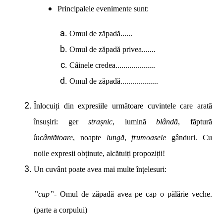
Principalele evenimente sunt:
Omul de zăpadă......
Omul de zăpadă privea.......
Câinele credea....................
Omul de zăpadă...................
Înlocuiți din expresiile următoare cuvintele care arată
însușiri: ger
strașnic
, lumină
blândă
, făptură
încântătoare
, noapte
lungă
,
frumoasele
gânduri. Cu
noile expresii obținute, alcătuiți propoziții!
Un cuvânt poate avea mai multe înțelesuri:
”cap”-
Omul de zăpadă avea pe cap o pălărie veche.
(parte a corpului)