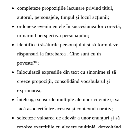
completeze propozițiile lacunare privind titlul,
autorul, personajele, timpul și locul acțiunii;
ordoneze evenimentele în succesiunea lor corectă,
urmărind perspectiva personajului;
identifice trăsăturile personajului și să formuleze
răspunsuri la întrebarea „Cine sunt eu în
poveste?”;
înlocuiască expresiile din text cu sinonime și să
creeze propoziții, consolidând vocabularul și
exprimarea;
înțeleagă sensurile multiple ale unor cuvinte și să
facă asocieri între acestea și contextul narativ;
selecteze valoarea de adevăr a unor enunțuri și să
rezolve exercițiile cu alegere multiplă, dezvoltând