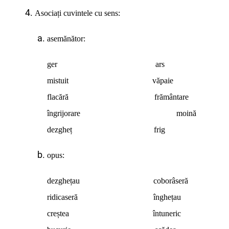
Asociați cuvintele cu sens:
asemănător:
ger ars
mistuit văpaie
flacără frământare
îngrijorare moină
dezgheț frig
opus:
dezghețau coborâseră
ridicaseră înghețau
creștea întuneric