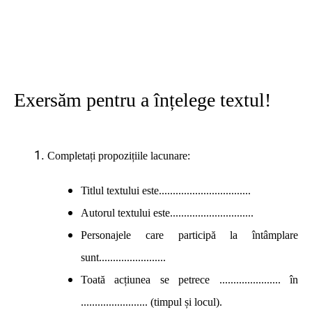
Exersăm pentru a înțelege textul!
Completați propozițiile lacunare:
Titlul textului este.................................
Autorul textului este..............................
Personajele care participă la întâmplare
sunt........................
Toată acțiunea se petrece ...................... în
........................ (timpul și locul).