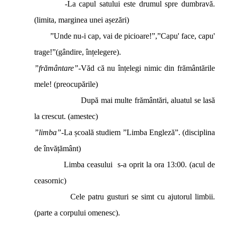
-La capul satului este drumul spre dumbravă.
(limita, marginea unei așezări)
”Unde nu-i cap, vai de picioare!”,”Capu' face, capu'
trage!”(gândire, înțelegere).
”frământare”-
Văd că nu înțelegi nimic din frământările
mele! (preocupările)
După mai multe frământări, aluatul se lasă
la crescut. (amestec)
”limba”-
La școală studiem ”Limba Engleză”. (disciplina
de învățământ)
Limba ceasului s-a oprit la ora 13:00. (acul de
ceasornic)
Cele patru gusturi se simt cu ajutorul limbii.
(parte a corpului omenesc).