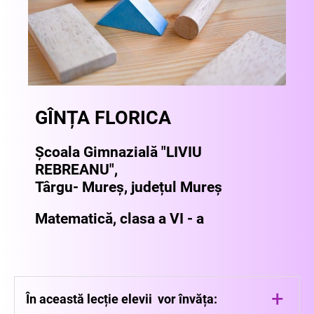
GÎNȚA FLORICA
Școala Gimnazială "LIVIU
REBREANU",
Târgu- Mureș, județul Mureș
Matematică,
clasa a VI - a
+
În această lecție elevii vor învăța: