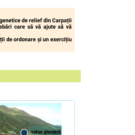
genetice de relief din Carpații
rebări care să vă ajute să vă
.
ții de ordonare și un exercițiu
valea g
la
ciară