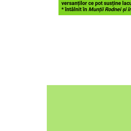
versanților ce pot susține lacu
* întâlnit în
Munții Rodnei și 