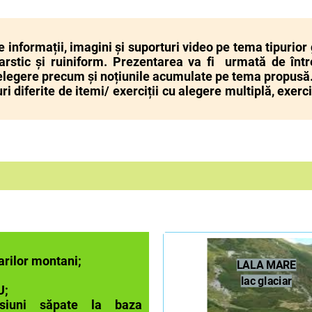
e informații, imagini și suporturi video pe tema tipurior 
, carstic și ruiniform. Prezentarea va fi urmată de înt
nțelegere precum și noțiunile acumulate pe tema propusă
i diferite de itemi/ exerciții cu alegere multiplă, exerci
arilor montani;
LALA MARE
lac glaciar
U;
esiuni săpate la baza