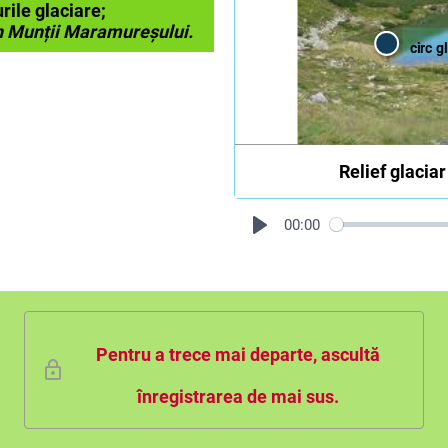
rile glaciare;
în Munții Maramureșului.
circ g
Circ glaciar
Vale
în formă de U
Relief glacia
Depresiune
creată prin eroziunea ex
cu aspect sem
și căldare glaciară. În ac
deplasează.
un lac glaciar.
00:00
Pentru a trece mai departe, ascultă
î
nregistrarea de mai sus.