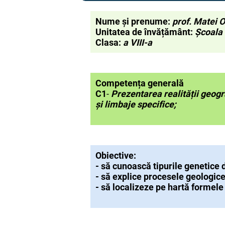
Nume și prenume:
prof. Matei 
Unitatea de învățământ:
Școala 
Clasa:
a VIII-a
Competența generală
C1
-
Prezentarea realității geogr
și limbaje specifice;
Obiective:
- să cunoască tipurile genetice d
- să explice procesele geologice
- să localizeze pe hartă formele g