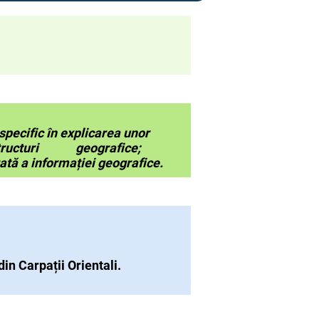
 specific în explicarea unor
 structuri geografice;
ată a informației geografice.
din Carpații Orientali.