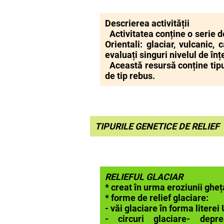
Descrierea activității
Activitatea conține o serie d
Orientali: glaciar, vulcanic
evaluați singuri nivelul de î
Această resursă conține tipur
de tip rebus.
TIPURILE GENETICE DE
RELIE
F
RELIEFUL GLACIAR
* creat în urma eroziunii gheț
* forme de relief glaciare:
- văi glaciare în forma literei 
- circuri glaciare- depr