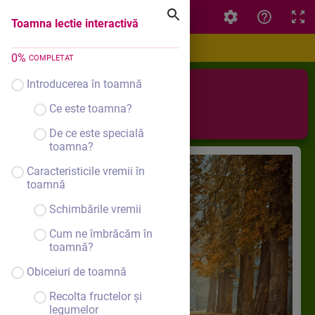
Toamna lectie interactivă
Toamna lectie interactivă
0
%
COMPLETAT
Introducerea în toamnă
Toamna
Ce este toamna?
De ce este specială
toamna?
Caracteristicile vremii în
toamnă
Schimbările vremii
Cum ne îmbrăcăm în
toamnă?
Obiceiuri de toamnă
Recolta fructelor și
legumelor