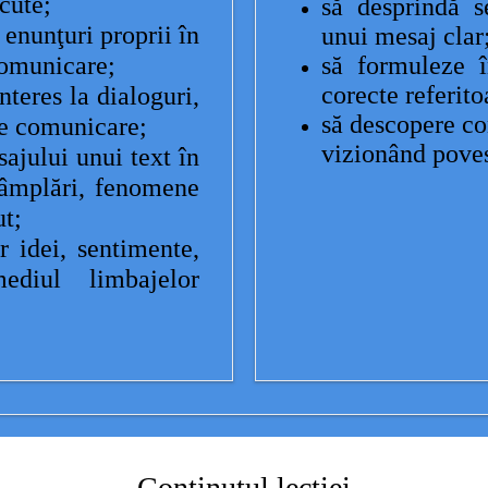
cute;
să desprindă s
enunţuri proprii în
unui mesaj clar
comunicare;
să formuleze î
corecte referito
nteres la dialoguri,
să descopere co
de comunicare;
vizionând pove
sajului unui text în
tâmplări, fenomene
ut;
 idei, sentimente,
ediul limbajelor
Conținutul lecției