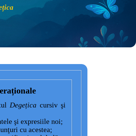
țica
raționale
xtul
Degețica
cursiv şi
tele şi expresiile noi;
unţuri cu acestea;