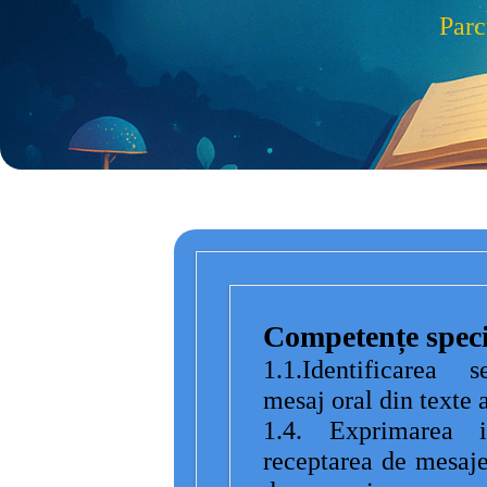
Parc
Competențe speci
1.1.Identificarea s
mesaj oral din texte 
1.4. Exprimarea in
receptarea de mesaje