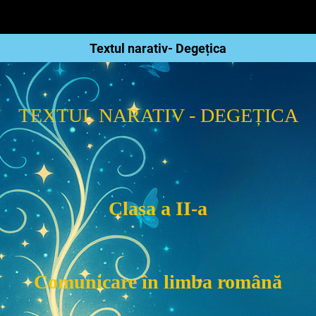
Textul narativ- Degețica
TEXTUL NARATIV - DEGEȚICA
Clasa a II-a
Comunicare în limba română