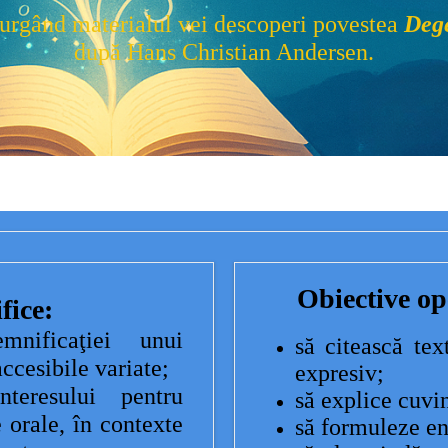
urgând materialul vei descoperi povestea
Dege
după Hans Christian Andersen.
Obiective ope
fice:
emnificaţiei unui
să citească te
accesibile variate;
expresiv;
teresului pentru
să explice cuvin
 orale, în contexte
să formuleze en