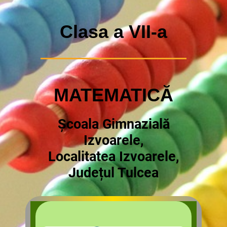
Clasa a VII-a
MATEMATICĂ
Școala Gimnazială
Izvoarele,
Localitatea Izvoarele,
Județul Tulcea