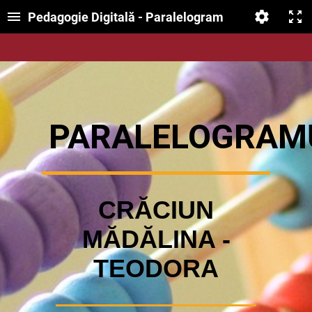
Pedagogie Digitală - Paralelogram
PARALELOGRA
M
CRĂCIUN
MĂDĂLINA -
TEODORA