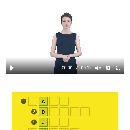
00:00
00:17
A
1
D
2
J
3