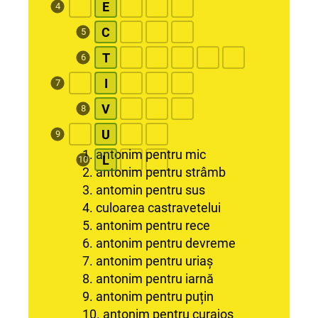
E
4
C
5
T
6
I
7
V
8
U
9
1. antonim pentru mic
L
10
2. antonim pentru strâmb
3. antomin pentru sus
4. culoarea castravetelui
5. antonim pentru rece
6. antonim pentru devreme
7. antonim pentru uriaș
8. antonim pentru iarnă
9. antonim pentru puțin
10. antonim pentru curajos