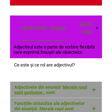
ADJECTIVUL
ADJECTIVUL Definiție
Clasificare
Adjectivul este o parte de vorbire flexibilă
care exprimă însușiri ale obiectelor.
Ce este și ce rol are adjectivul?
Adjectivele din enunțul:
Merele roșii
+
sunt gustoase.
, sunt:
roșii
și
gustoase
Funcțiile sintactice ale adjectivelor
+
din enunțul:
Merele roșii sunt