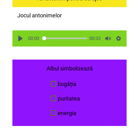
Jocul antonimelor
00:00
00:03
Albul simbolizează
bogăția
puritatea
energia