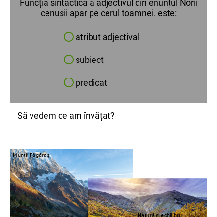
Funcția sintactică a adjectivul din enunțul Norii
cenușii apar pe cerul toamnei. este:
atribut adjectival
subiect
predicat
Să vedem ce am învățat?
Munții Făgăraș
Natură și echilibru