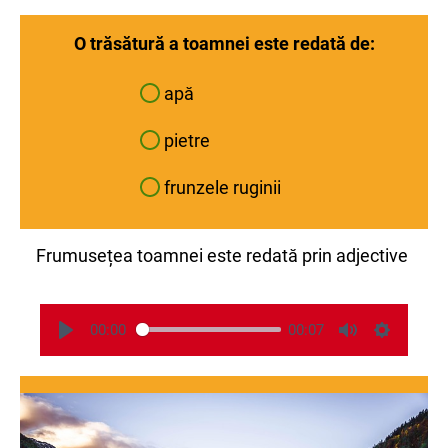
O trăsătură a toamnei este redată de:
apă
pietre
frunzele ruginii
Frumusețea toamnei este redată prin adjective
00:00
00:07