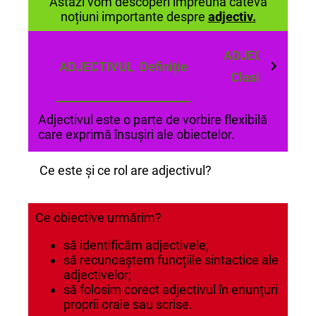
Astăzi vom descoperi împreună câteva
noțiuni importante despre
adjectiv.
ADJECTIVUL
ADJECTIVUL Definiție
Clasificare
Adjectivul este o parte de vorbire flexibilă
care exprimă însușiri ale obiectelor.
Ce este și ce rol are adjectivul?
Ce obiective urmărim?
să identificăm adjectivele;
să recunoaștem funcțiile sintactice ale
adjectivelor;
să folosim corect adjectivul în enunțuri
proprii orale sau scrise.