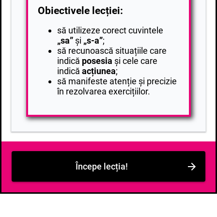
Obiectivele lecției:
să utilizeze corect cuvintele
„sa”
și
„s-a”
;
să recunoască situațiile care
indică
posesia
și cele care
indică
acțiunea
;
să manifeste atenție și precizie
în rezolvarea exercițiilor.
Începe lecția!