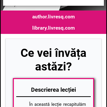
author.livresq.com
library.livresq.com
Ce vei învăța
astăzi?
Descrierea lecției
În această lecție recapitulăm