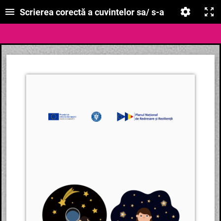
Scrierea corectă a cuvintelor sa/ s-a