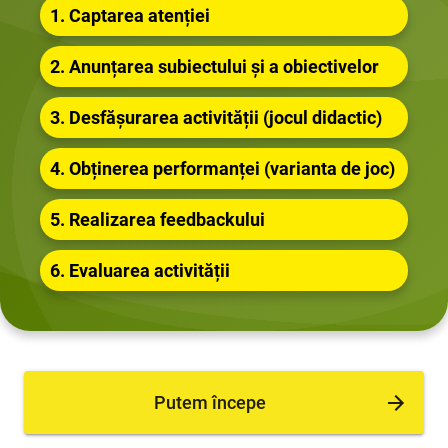
1. Captarea atenției
2. Anunțarea subiectului și a obiectivelor
3. Desfășurarea activității (jocul didactic)
4. Obținerea performanței (varianta de joc)
5. Realizarea feedbackului
6. Evaluarea activității
Putem începe