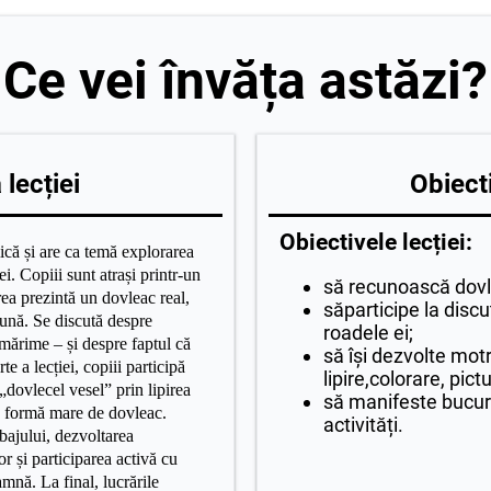
Ce vei învăța astăzi?
lecției
Obiecti
Obiectivele lecției:
ică și are ca temă explorarea
i. Copiii sunt atrași printr-un
să recunoască dovle
a prezintă un dovleac real,
săparticipe la disc
eună. Se discută despre
roadele ei;
, mărime – și despre faptul că
să își dezvolte motr
e a lecției, copiii participă
lipire,colorare, pict
 „dovlecel vesel” prin lipirea
să manifeste bucurie
o formă mare de dovleac.
activități.
bajului, dezvoltarea
lor și participarea activă cu
amnă. La final, lucrările