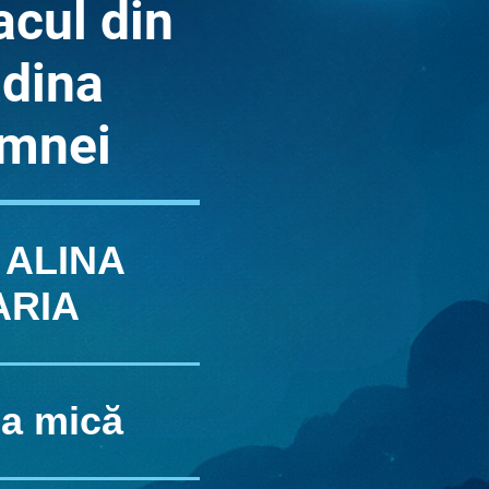
acul din
ădina
amnei
 ALINA
ARIA
a mică