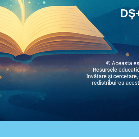
DȘ
© Aceasta es
Resursele educațio
învățare și cercetare,
redistribuirea acest