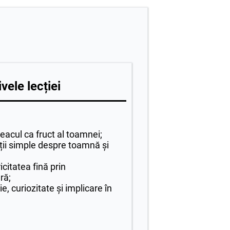
vele lecției
acul ca fruct al toamnei;
uții simple despre toamnă și
icitatea fină prin
ură;
, curiozitate și implicare în