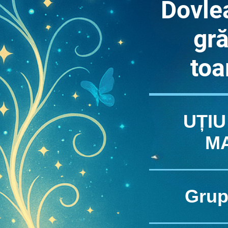
Dovle
gr
to
UȚIU
M
Grup