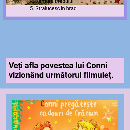
4. Ramura bradului
5. Strălucesc în brad
Veți afla povestea lui Conni
vizionând următorul filmuleț.