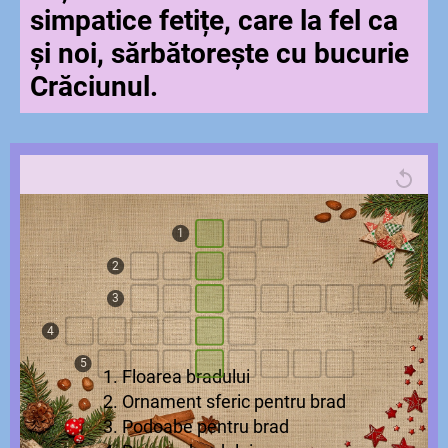
simpatice fetițe, care la fel ca
și noi, sărbătorește cu bucurie
Crăciunul.
1
2
3
4
5
1. Floarea bradului
2. Ornament sferic pentru brad
3. Podoabe pentru brad