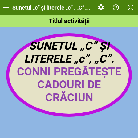
Sunetul „c” și literele „c” , „C”. Conni pregătește 
Titlul activității
SUNETUL „C” ȘI
LITERELE „c”, „C”.
CONNI PREGĂTEȘTE
CADOURI DE
CRĂCIUN