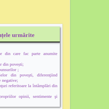
țele urmărite
lor din care fac parte anumite
r din povești;
punsurilor ;
jelor din poveşti, diferenţiind
e negative;
ţuri referitoare la întâmplări din
opriilor opinii, sentimente şi