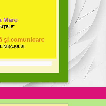
a Mare
NUȚELE”
ă și comunicare
LIMBAJULUI