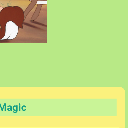
 Mag
ic