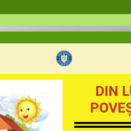
DIN 
POVE