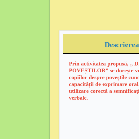
Descrierea 
Prin activitatea propusă, 
POVEȘTILOR
” se dorește v
copiilor despre poveștile cun
capacității de exprimare orală
utilizare corectă a semnificaţ
verbale.