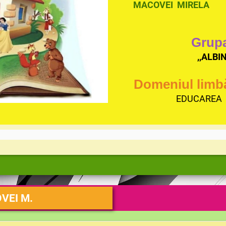
MACOVEI MIRELA
Grup
,,ALBI
Domeniul limb
EDUCAREA 
OVEI M.