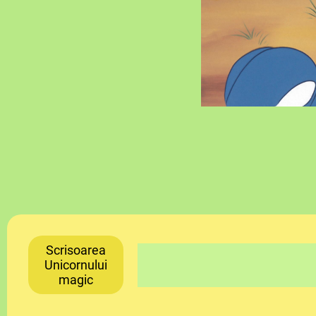
Scrisoarea
Unicornului
magic