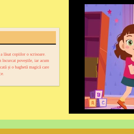
 lăsat copiilor o scrisoare.
 încurcat poveștile, iar acum
cată și o baghetă magică care
ce.