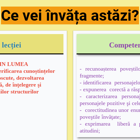
Ce vei învăța ast
ăzi?
lecției
Competen
„ DIN LUMEA
- recunoașterea povești
erificarea cunoștințelor
fragmente;
oscute, dezvoltarea
- identificarea personajelo
, de înţelegere şi
- expunerea corectă
a răs
iilor structurilor
- caracterizarea persona
personajele pozitive şi cel
- corectitudinea unor enun
poveştile învăţate;
- exprimarea liberă a pr
atitudini;