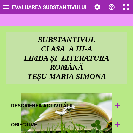
EVALUAREA SUBSTANTIVULUI
SUBSTANTIVUL
CLASA A III-A
LIMBA ȘI LITERATURA
ROMÂNĂ
TEȘU MARIA SIMONA
+
DESCRIEREA ACTIVITĂȚII
Lecția are ca scop verificarea
+
OBIECTIVE
cunoașterii substantivului. Este un