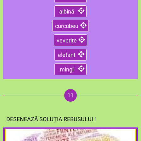
albină
curcubeu
veverițe
elefant
mingi
DESENEAZĂ SOLUȚIA REBUSULUI !