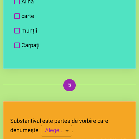
Alina
carte
munții
Carpați
Substantivul este partea de vorbire care
denumește
.
Alege...