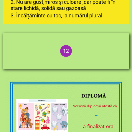
2. Nu are gust,miros și culoare ,dar poate fi în
stare lichidă, solidă sau gazoasă
3. Încălțăminte cu toc, la numărul plural
DIPLOMĂ
Această diplomă atestă că
–
a finalizat ora