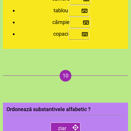
tablou
câmpie
copaci
Ordonează substantivele alfabetic ?
ziar