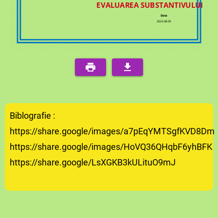
EVALUAREA SUBSTANTIVULUI
Data
2026-08-09
Biblografie :
https://share.google/images/a7pEqYMTSgfKVD8Dm
https://share.google/images/HoVQ36QHqbF6yhBFK
https://share.google/LsXGKB3kULituO9mJ