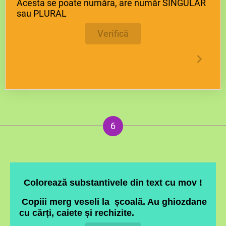
Acesta se poate număra, are număr SINGULAR
sau PLURAL
Verifică
Colorează substantivele din text cu mov !
Copiii merg veseli la școală. Au ghiozdane
cu cărți, caiete și rechizite.