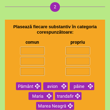
Plasează fiecare substantiv în categoria
:
corespunzătoare
comun
propriu
Pământ
avion
pâine
Maria
trandafir
Marea Neagră