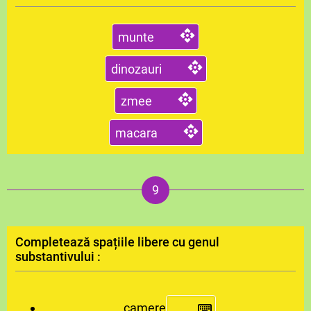
munte
dinozauri
zmee
macara
Completează spațiile libere cu genul
substantivului :
camere