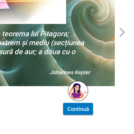
teorema lui Pitagora;
t extrem și mediu (secțiunea
sură de aur; a doua cu o
Johannes Kepler
Continuă