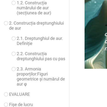
1.2. Construcția
numărului de aur
(secțiunea de aur)
2. Construcția dreptunghiului
"
de aur
c
2.1. Dreptunghiul de aur.
d
Definiție
2.2. Construcția
dreptunghiului pas cu pas
2.3. Armonia
proporților:Figuri
geometrice și numărul de
aur
φ
EVALUARE
Fișe de lucru