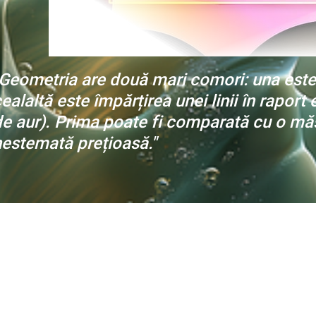
Geometria are două mari comori: una este 
ealaltă este împărțirea unei linii în rapor
e aur). Prima poate fi comparată cu o mă
nestemată prețioasă."