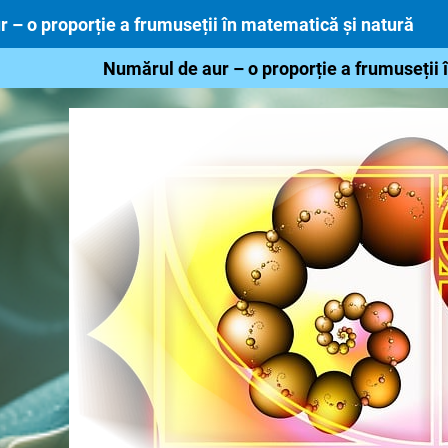
 – o proporție a frumuseții în matematică și natură
Numărul de aur – o proporție a frumuseții 