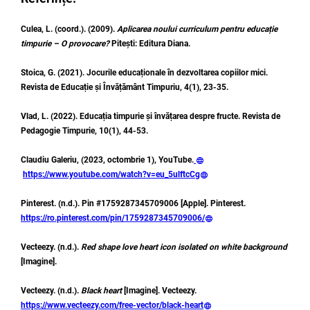
Culea, L. (coord.). (2009).
Aplicarea noului curriculum pentru educație
timpurie – O provocare?
Pitești: Editura Diana.
Stoica, G. (2021). Jocurile educaționale în dezvoltarea copiilor mici.
Revista de Educație și Învățământ Timpuriu, 4(1), 23-35.
Vlad, L. (2022). Educația timpurie și învățarea despre fructe. Revista de
Pedagogie Timpurie, 10(1), 44-53.
Claudiu Galeriu, (2023, octombrie 1), YouTube.
https://www.youtube.com/watch?v=eu_5ulftcCg
Pinterest. (n.d.). Pin #1759287345709006 [Apple]. Pinterest.
https://ro.pinterest.com/pin/1759287345709006/
Vecteezy. (n.d.).
Red shape love heart icon isolated on white background
[Imagine].
Vecteezy. (n.d.).
Black heart
[Imagine]. Vecteezy.
https://www.vecteezy.com/free-vector/black-heart