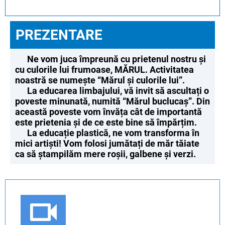
PREZENTARE
Ne vom juca împreună cu prietenul nostru și
cu culorile lui frumoase, MĂRUL. Activitatea
noastră se numește “Mărul și culorile lui”.
La educarea limbajului, vă invit să ascultați o
poveste minunată, numită “Mărul buclucaș”. Din
această poveste vom învăța cât de importantă
este prietenia și de ce este bine să împărțim.
La educație plastică, ne vom transforma în
mici artiști! Vom folosi jumătați de măr tăiate
ca să ștampilăm mere roșii, galbene și verzi.