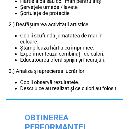
Hârtie albă sau coli mari pentru afiș
Șervețele umede / lavete
Șorțulețe de protecție
2.) Desfășurarea activității artistice
Copiii scufundă jumătatea de măr în
culoare.
Ștampilează hârtia cu imprimee.
Experimentează combinații de culori.
Educatoarea oferă sprijin și încurajări.
3.) Analiza și aprecierea lucrărilor
Copiii observă rezultatele.
Descriu ce au realizat și ce culori au folosit.
OBȚINEREA
PERFORMANȚEI