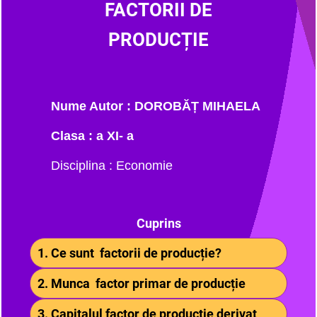
FACTORII DE
PRODUCȚIE
Nume Autor :
DOROBĂȚ MIHAELA
Clasa : a XI- a
Disciplina : Economie
Cuprins
1. Ce sunt factorii de producție?
2. Munca factor primar de producție
3. Capitalul factor de producție derivat