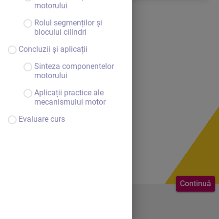
motorului
Rolul segmenților și
blocului cilindri
Concluzii și aplicații
Sinteza componentelor
motorului
Aplicații practice ale
mecanismului motor
Evaluare curs
Continuă
Bine ai venit.