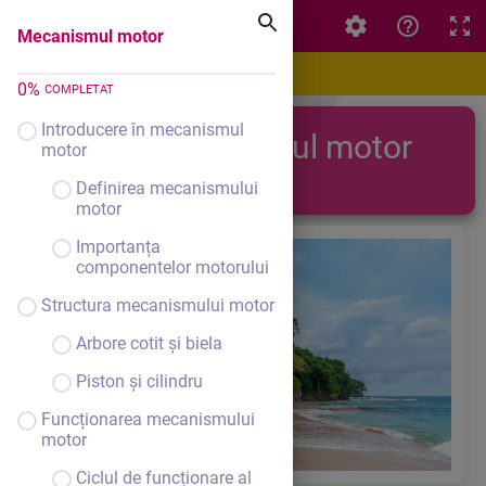
Mecanismul motor
Mecanismul motor
0
%
COMPLETAT
Introducere în mecanismul
Mecanismul motor
motor
Definirea mecanismului
motor
Importanța
componentelor motorului
Structura mecanismului motor
Arbore cotit și biela
Piston și cilindru
Funcționarea mecanismului
motor
Ciclul de funcționare al