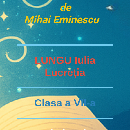
de
Mihai Eminescu
LUNGU Iulia
Lucreția
Clasa a VII-a