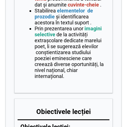
dat și anumite
cuvinte-cheie
.
Stabilirea
elementelor de
prozodie
și identificarea
acestora în textul suport .
Prin prezentarea unor
imagini
selective
de la activități
extrașcolare dedicate marelui
poet, li se sugerează elevilor
conștientizarea studiului
poeziei eminesciene care
creează diverse oportunități, la
nivel național, chiar
internațional.
Obiectivele lecției
Obiectivele lecției: