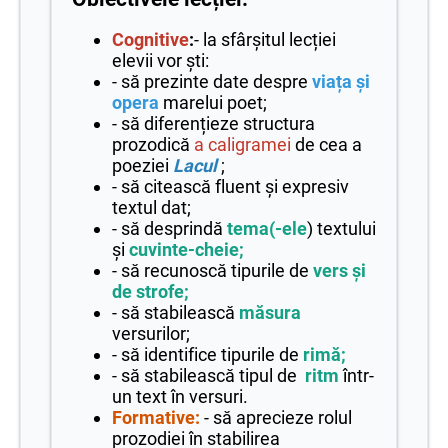
Cognitive
:
- la sfârșitul lecției
elevii vor ști:
- să prezinte date despre
viața și
opera
marelui poet;
- să diferențieze structura
prozodică
a caligramei
de cea a
poeziei
Lacul
;
- să citească fluent și expresiv
textul dat;
- să desprindă
tema(-ele
) textului
și
cuvinte-cheie;
- să recunoscă tipurile de
vers și
de strofe;
- să stabilească
măsura
versurilor;
- să identifice tipurile de
rimă;
- să stabilească tipul de
ritm
într-
un text în versuri.
Formative:
- să aprecieze rolul
prozodiei în stabilirea