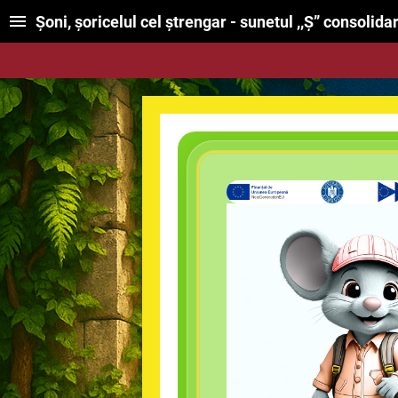
Șoni, șoricelul cel ștrengar - sunetul ,,Ș” consoli