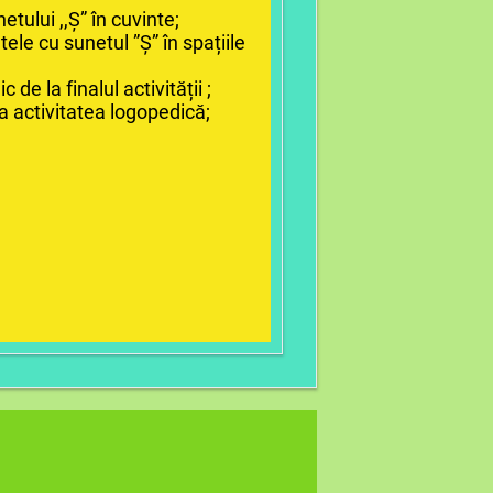
etului ,,Ș” în cuvinte;
tele cu sunetul ”Ș” în spațiile
c de la finalul activității ;
la activitatea logopedică;