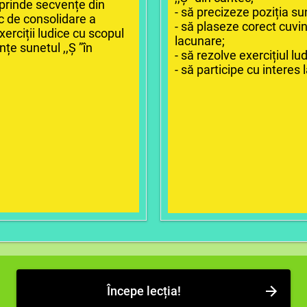
uprinde secvențe din
- să precizeze poziția sun
c de consolidare a
- să plaseze corect cuvin
xerciții ludice cu scopul
lacunare;
nțe sunetul ,,Ș ”în
- să rezolve exercițiul ludi
- să participe cu interes 
Începe lecția!