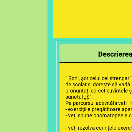
Descrierea 
” Șoni, șoricelul cel ștrenga
de școlar și dorește să vadă d
pronunțați corect cuvintele și
sunetul ,,Ș”.
Pe parcursul activității veți 
- exercițiile pregătitoare apa
- veți spune onomatopeele cu
;
- veți rezolva cerințele exerc