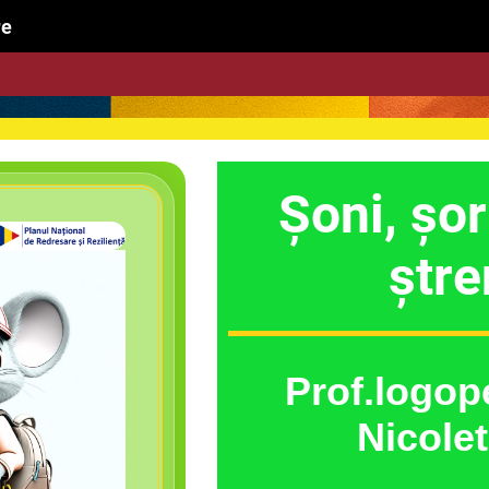
dare
Șoni, șor
ștre
Prof.logop
Nicolet