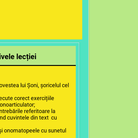
vele lecției
ovestea lui Șoni, șoricelul cel
ecute corect exercițiile
onoarticulator;
ntrebările referitoare la
ind cuvintele din text cu
e și onomatopeele cu sunetul