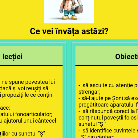
Ce vei învăța astăzi?
lecției
Obiecti
r” ne spune povestea lui
- să asculte cu atenție p
acă și voi reușiți să
ștrengar;
 propozițiile ce conțin
- să-l ajute pe Șoni să ex
pregătitoare aparatului f
face:
- să răspundă corect la î
ratului fonoarticulator;
conținutul poveștii folos
 ajutorul unui cântecel
sunetul ”Ș ”
- să identifice cuvintel
ițiilor cu sunetul ”Ș”
,,Ș”
din cântec;