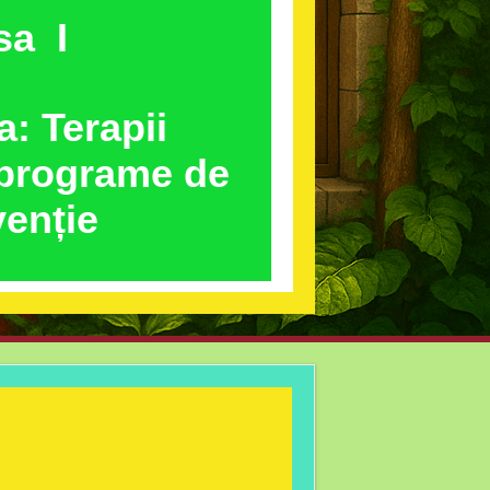
sa I
a: Terapii
 programe de
venție