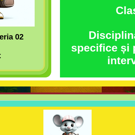
Cla
Disciplin
eria 02
specifice și
t
inter