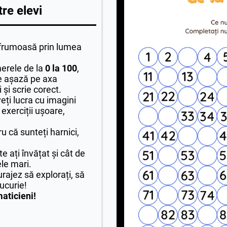
re elevi
ie frumoasă prin lumea
erele de la
0 la 100
,
 așază pe axa
și scrie corect.
veți lucra cu imagini
 exerciții ușoare,
ru că sunteți harnici,
e ați învățat și cât de
le mari.
urajez să explorați, să
bucurie!
aticieni!