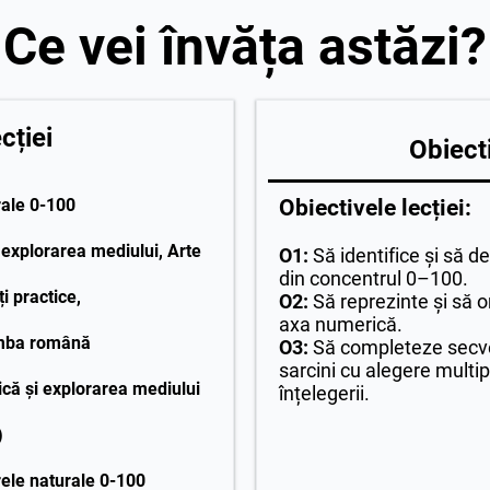
Ce vei învăța astăzi?
ției
Obiecti
Obiectivele lecției:
ale 0-100
explorarea mediului, Arte
O1:
Să identifice și să
din concentrul 0–100.
ți practice,
O2:
Să reprezinte și să 
axa numerică.
imba română
O3:
Să completeze secve
sarcini cu alegere multip
ă și explorarea mediului
înțelegerii.
)
ele naturale 0-100