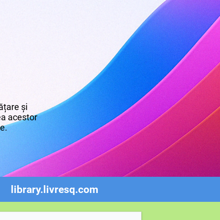
țare și
rea acestor
re.
library.livresq.com