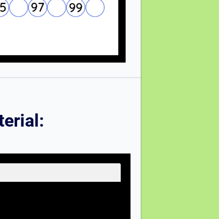
erial: