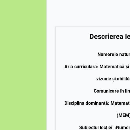
Descrierea lec
Numerele natur
Aria curriculară:
Matematică și 
vizuale și abilită
Comunicare în l
Disciplina dominantă:
Matematic
(MEM
Subiectul lecției
:Numer