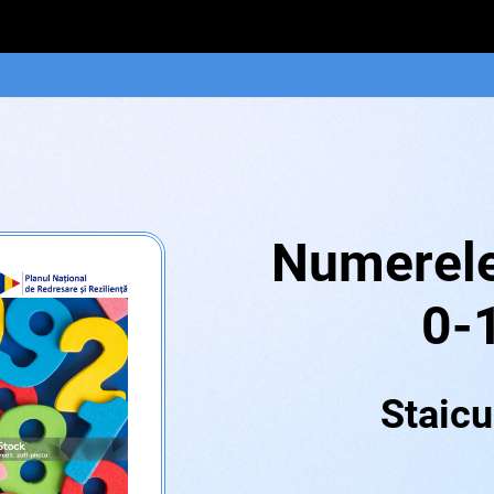
Numerele
0-
Staicu I