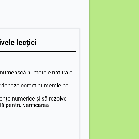
vele lecției
 denumească numerele naturale
ordoneze corect numerele pe
nțe numerice și să rezolve
lă pentru verificarea