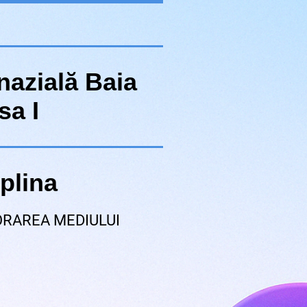
azială Baia
sa I
plina
ORAREA MEDIULUI