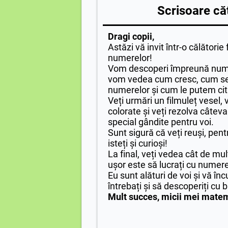
Scrisoare căt
Dragi copii,
Astăzi vă invit într-o călător
numerelor!
Vom descoperi împreună num
vom vedea cum cresc, cum se
numerelor și cum le putem citi 
Veți urmări un filmuleț vesel, 
colorate și veți rezolva câteva
special gândite pentru voi.
Sunt sigură că veți reuși, pent
isteți și curioși!
La final, veți vedea cât de mult
ușor este să lucrați cu numere
Eu sunt alături de voi și vă înc
întrebați și să descoperiți cu 
Mult succes, micii mei matem