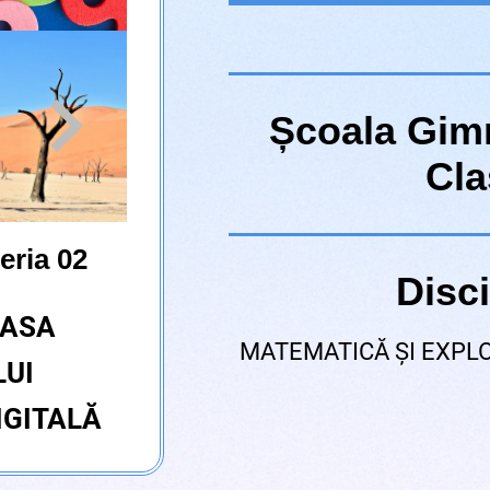
Școala Gimn
Cla
eria 02
Disci
LASA
MATEMATICĂ ȘI EXPL
LUI
IGITALĂ