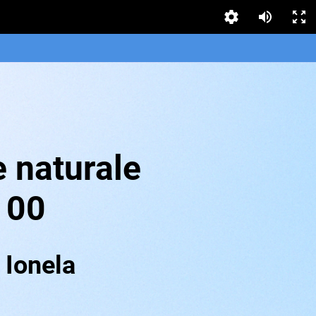
 naturale
100
onela