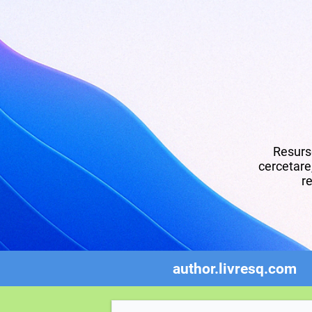
Resurse
cercetare,
re
author.livresq.com