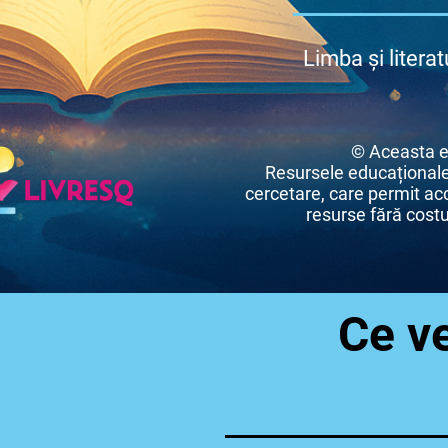
Limba și liter
© Aceasta e
Resursele educaționale
cercetare, care permit acc
resurse fără costuri
Ce ve