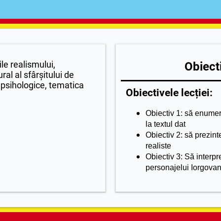
le realismului,
Obiecti
al al sfârșitului de
i psihologice, tematica
Obiectivele lecției:
Obiectiv 1: să enumere 
la textul dat
Obiectiv 2: să prezint
realiste
Obiectiv 3:
Să interpr
personajelui Iorgovan 