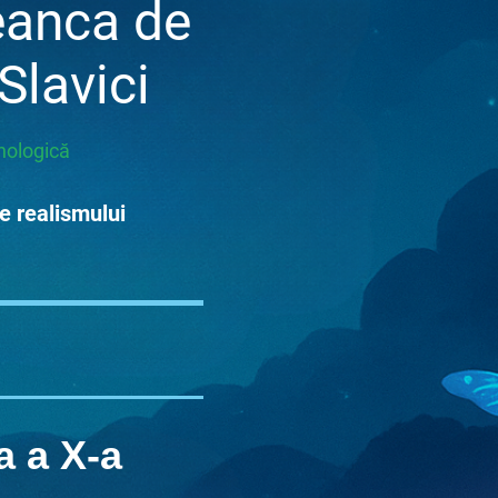
ea
nca de
Slavici
ihologică
le realismului
a a X-a