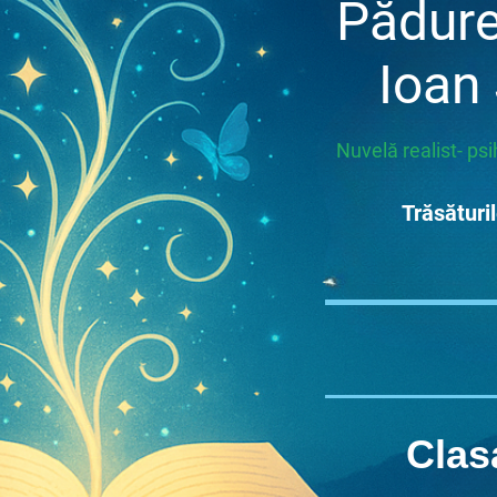
Pădur
Ioan 
Nuvelă realist- ps
Trăsături
Clas