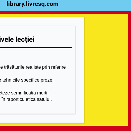
library.livresq.com
vele lecției
trăsăturile realiste prin referire
e tehnicile specifice prozei
eteze semnificația morții
în raport cu etica satului.