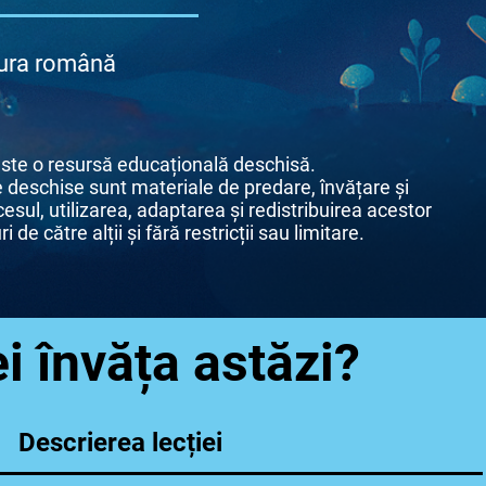
atura română
ste o resursă educațională deschisă.
 deschise sunt materiale de predare, învățare și
esul, utilizarea, adaptarea și redistribuirea acestor
 de către alții și fără restricții sau limitare.
i învăța astăzi?
Descrierea lecției