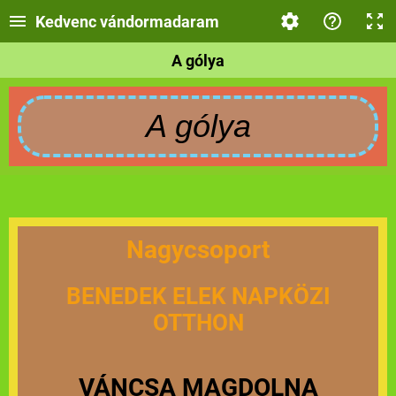
Kedvenc vándormadaram
A gólya
A gólya
Nagycsoport
BENEDEK ELEK NAPKÖZI
OTTHON
VÁNCSA MAGDOLNA