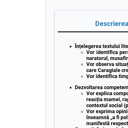
Descrierea 
Înțelegerea textului lit
Vor identifica pe
naratorul, musafirii
Vor observa situaț
care Caragiale cr
Vor identifica timp
Dezvoltarea competenț
Vor explica compor
reacția mamei, ra
contextul social (
Vor exprima opinii
înseamnă „a fi pol
manifestă respectu