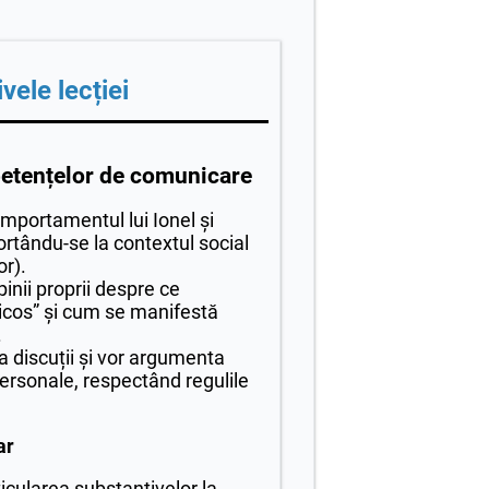
vele lecției
etențelor de comunicare
omportamentul lui Ionel și
rtându-se la contextul social
or).
pinii proprii despre ce
ticos” și cum se manifestă
.
 la discuții și vor argumenta
ersonale, respectând regulile
ar
ticularea substantivelor la