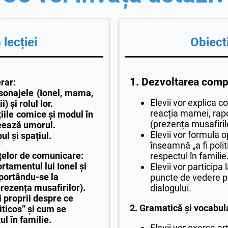
lecției
Obiecti
1. Dezvoltarea comp
erar:
rsonajele (Ionel, mama,
Elevii vor explica c
) și rolul lor.
reacția mamei, rapo
iile comice și modul în
(prezența musafiril
eează umorul.
Elevii vor formula o
ul și spațiul.
înseamnă „a fi poli
elor de comunicare:
respectul în familie
tamentul lui Ionel și
Elevii vor participa
portându-se la
puncte de vedere p
prezența musafirilor).
dialogului.
 proprii despre ce
2. Gramatică și vocabul
iticos” și cum se
l în familie.
Elevii vor exersa ar