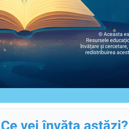
© Aceasta es
Resursele educațio
învățare și cercetare,
redistribuirea acest
Ce vei învăța astăzi?