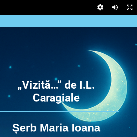
„Vizită…” de I.L.
Caragiale
Șerb Maria Ioana