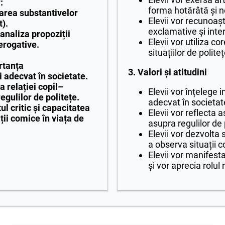
:
forma hotărâtă și 
larea substantivelor
Elevii vor recunoașt
).
exclamative și inter
analiza propoziții
Elevii vor utiliza c
erogative.
situațiilor de polit
rtanța
3. Valori și atitudini
adecvat în societate.
a relației copil–
Elevii vor înțeleg
egulilor de politețe.
adecvat în societat
ul critic și capacitatea
Elevii vor reflecta a
ții comice în viața de
asupra regulilor de 
Elevii vor dezvolta s
a observa situații c
Elevii vor manifesta
și vor aprecia rolul 