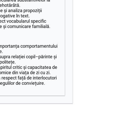
nehotărâtă.
e și analiza propoziții
ogative în text.
orect vocabularul specific
ețe și comunicare familială.
e importanța comportamentului
e.
supra relației copil–părinte și
politețe.
piritul critic și capacitatea de
omice din viața de zi cu zi.
 respect față de interlocutori
regulilor de conviețuire.