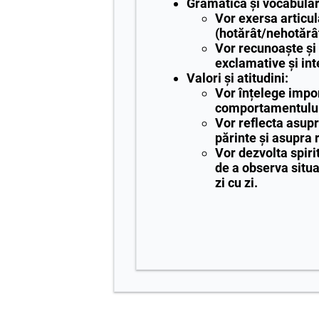
Gramatică și vocabular
Vor exersa articu
(hotărât/nehotărât
Vor recunoaște și 
exclamative și int
Valori și atitudini:
Vor înțelege impo
comportamentului 
Vor reflecta asupr
părinte și asupra r
Vor dezvolta spirit
de a observa situa
zi cu zi.