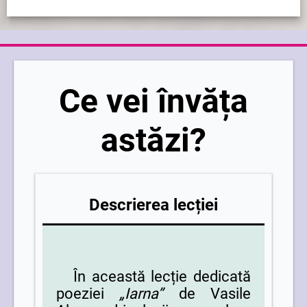
Ce vei învăța
astăzi?
Descrierea lecției
Î
n această lecție dedicată
poeziei
„Iarna”
de Vasile