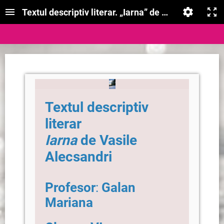
Textul descriptiv literar. „Iarna” de Vasile Alecsan
Textul descriptiv
literar
Iarna
de Vasile
Alecsandri
Profesor
:
Galan
Mariana