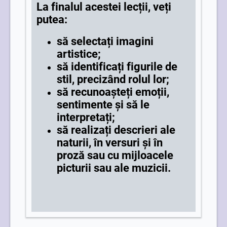
La finalul acestei lecții, veți
putea:
să selectați imagini
artistice;
să identificați figurile de
stil, precizând rolul lor;
să recunoașteți emoții,
sentimente și să le
interpretați;
să realizați descrieri ale
naturii, în versuri şi în
proză sau cu mijloacele
picturii sau ale muzicii.