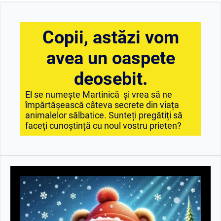
Copii, astăzi vom
avea un oaspete
deosebit.
El se numește Martinică și vrea să ne
împărtășească câteva secrete din viața
animalelor sălbatice. Sunteți pregătiți să
faceți cunoștință cu noul vostru prieten?