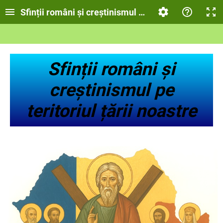
Sfinții români și creștinismul pe teritoriul țării noa
Sfinții români și
creștinismul pe
teritoriul țării noastre