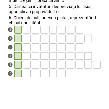
mulți creștini îl practică zilnic
5. Cartea cu învățături despre viața lui Iisus;
apostolii au propovăduit-o
6. Obiect de cult, adesea pictat, reprezentând
chipul unui sfânt
1
2
3
4
5
6