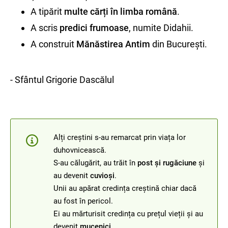
A tipărit
multe cărți în limba română
.
A scris
predici frumoase
, numite Didahii.
A construit
Mănăstirea Antim
din București.
- Sfântul Grigorie Dascălul
Alți creștini s-au remarcat prin viața lor
duhovnicească.
S-au călugărit, au trăit în
post și rugăciune
și
au devenit
cuvioși
.
Unii au apărat credința creștină chiar dacă
au fost în pericol.
Ei au mărturisit credința cu prețul vieții și au
devenit
mucenici
.