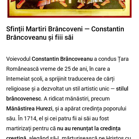
Sfinții Martiri Brâncoveni — Constantin
Brâncoveanu și fiii săi
Voievodul
Constantin Brâncoveanu
a condus Țara
Românească vreme de 25 de ani, în care a
întemeiat școli, a sprijinit traducerea de cărți
religioase și a dezvoltat un stil artistic unic —
stilul
brâncovenesc
. A ridicat mănăstiri, precum
Mănăstirea Hurezi
, și a apărat credința poporului
său. În 1714, el și cei patru fii ai săi au fost
martirizați pentru că
nu au renunțat la credința
creștină
, alegând să-L mărturisească pe Hristos cu