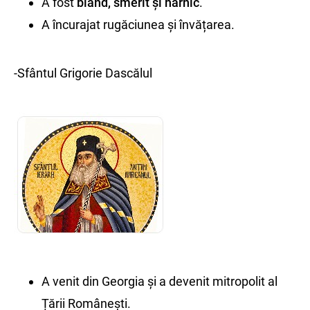
A fost
blând, smerit și harnic
.
A încurajat rugăciunea și învățarea.
-Sfântul Grigorie Dascălul
A venit din Georgia și a devenit mitropolit al
Țării Românești.