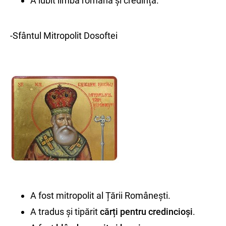
A iubit limba română și credința.
-Sfântul Mitropolit Dosoftei
A fost mitropolit al Țării Românești.
A tradus și tipărit
cărți pentru credincioși
.