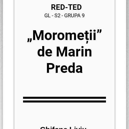
RED-TED
GL - S2 - GRUPA 9
„Moromeții”
de Marin
Preda