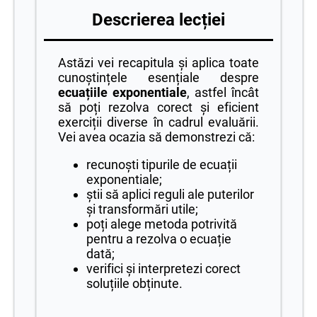
Descrierea lecției
Astăzi vei recapitula și aplica toate
cunoștințele esențiale despre
ecuațiile exponentiale
, astfel încât
să poți rezolva corect și eficient
exerciții diverse în cadrul evaluării.
Vei avea ocazia să demonstrezi că:
recunoști tipurile de ecuații
exponentiale;
știi să aplici reguli ale puterilor
și transformări utile;
poți alege metoda potrivită
pentru a rezolva o ecuație
dată;
verifici și interpretezi corect
soluțiile obținute.