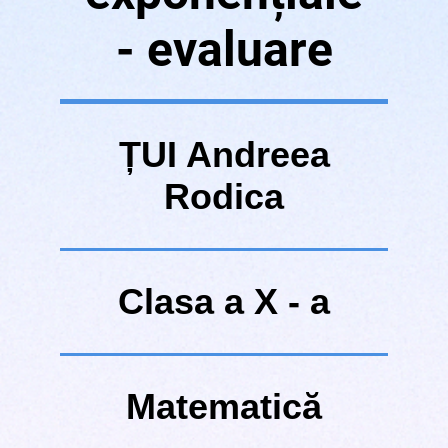
- evaluare
ȚUI Andreea
Rodica
Clasa a X - a
Matematică