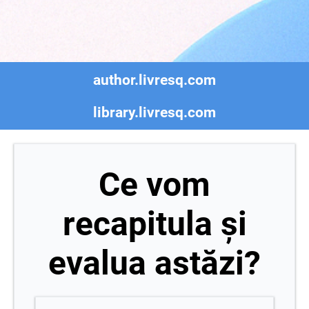
author.livresq.com
library.livresq.com
Ce vom
recapitula și
evalua astăzi?