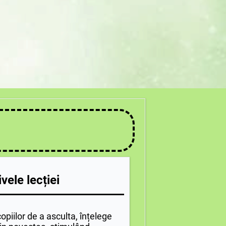
vele lecției
opiilor de a asculta, înțelege