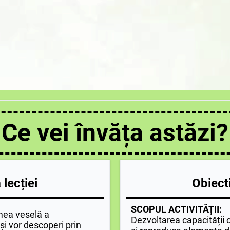
Ce vei învăța astăzi?
lecției
Obiecti
SCOPUL ACTIVITĂȚII:
umea veselă a
Dezvoltarea capacității c
și vor descoperi prin