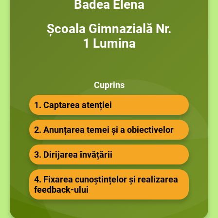
Badea Elena
Școala Gimnazială Nr.
1 Lumina
Cuprins
1. Captarea atenției
2. Anunțarea temei și a obiectivelor
3. Dirijarea învățării
4. Fixarea cunoștințelor și realizarea
feedback-ului