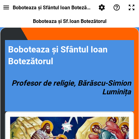
Boboteaza și Sfântul Ioan Botezătorul, clasa a-X-a
Boboteaza și Sf.Ioan Botezătorul
Boboteaza și Sfântul Ioan
Botezătorul
Profesor de religi
e, Bărăscu-Simion
Luminița