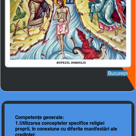
București
Competențe generale:
1.Utilizarea conceptelor specifice religiei
proprii, în conexiune cu diferite manifestări ale
credinței;