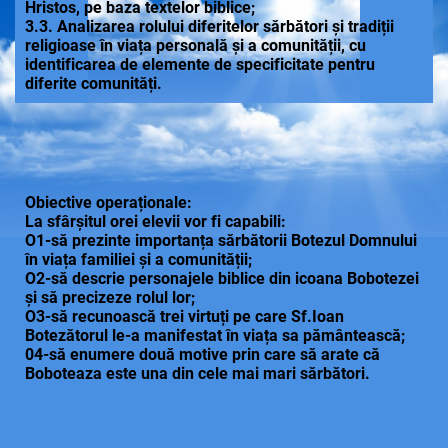
Hristos, pe baza textelor biblice;
3.3. Analizarea rolului diferitelor sărbători și tradiții
religioase în viața personală și a comunității, cu
identificarea de elemente de specificitate pentru
diferite comunități.
Obiective operaționale:
La sfârșitul orei elevii vor fi capabili:
O1-să prezinte importanța sărbătorii Botezul Domnului
în viața familiei și a comunității;
O2-să descrie personajele biblice din icoana Bobotezei
și să precizeze rolul lor;
O3-să recunoască trei virtuți pe care Sf.Ioan
Botezătorul le-a manifestat în viața sa pământească;
04-să enumere două motive prin care să arate că
Boboteaza este una din cele mai mari sărbători.