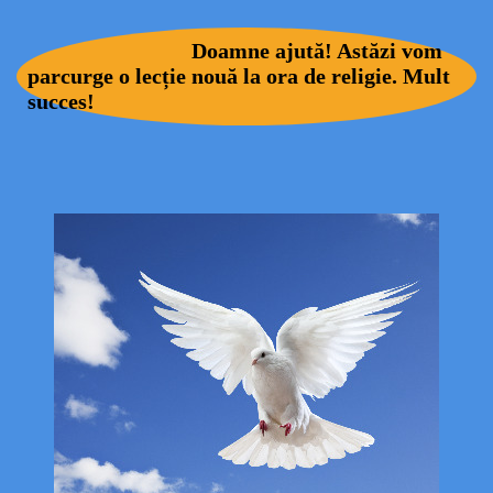
Doamne ajută! Astăzi vom
parcurge o lecție nouă la ora de religie. Mult
succes!