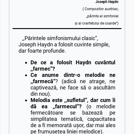
Joseph Haydn
( Compozitor austriac,
,,părinte al simfoniei
și al cvartetului de coarde”)
,,Părintele simfonismului clasic”,
Joseph Haydn a folosit cuvinte simple,
dar foarte profunde.
De ce a folosit Haydn cuvântul
,,farmec”?
Ce anume dintr-o melodie ne
,,farmecă”
? (adică ne atrage, ne
captivează, ne face să o ascultăm
din nou).
Melodia este ,,sufletul”, dar cum îi
dă ea ,,farmecul”?
(o melodie
fermecătoare se bazează pe
simplitatea tematică, capacitatea
de a fi memorată ușor, dar mai ales
pe frumusețea liniei melodice).