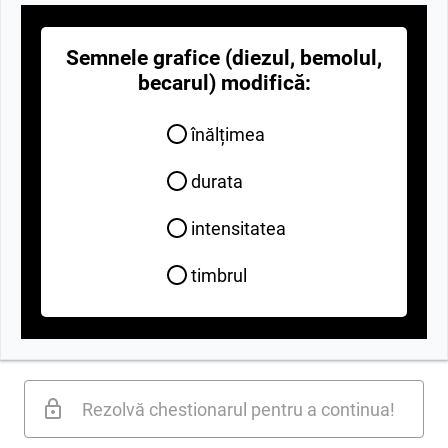
Semnele grafice (diezul, bemolul,
becarul) modifică:
înălțimea
durata
intensitatea
timbrul
Rezolvă chestionarul pentru a continua!