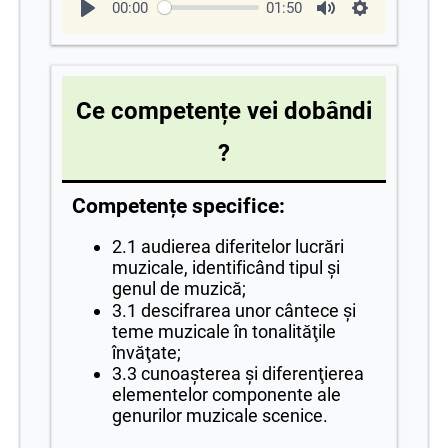
00:00
01:50
Ce competențe vei dobândi
?
Competențe specifice:
2
.1 audierea diferitelor lucrări
muzicale, identificând tipul şi
genul
de muzică;
3.1 descifrarea un
or cântece şi
teme muzicale în tonalităţile
învăţate;
3.3 cunoaşterea şi diferenţierea
elementelor componente ale
genurilor muzicale scenice.