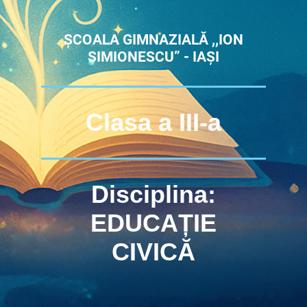
ȘCOALA GIMNAZIALĂ ,,ION
SIMIONESCU” - IAȘI
Clasa a III-a
Disciplina:
EDUCAȚIE
CIVICĂ