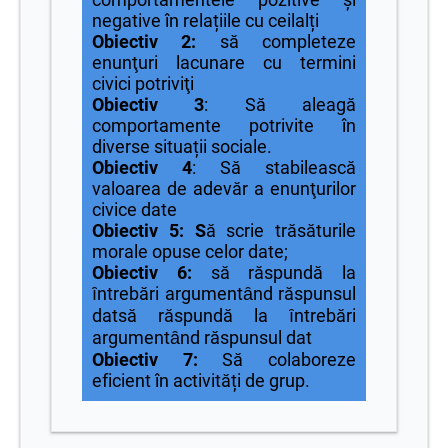
negative în relațiile cu ceilalți
Obiectiv 2:
să completeze
enunţuri lacunare cu termini
civici potriviţi
Obiectiv 3
: Să aleagă
comportamente potrivite în
diverse situații sociale.
Obiectiv 4
: Să stabilească
valoarea de adevăr a enunţurilor
civice date
Obiectiv 5: S
ă scrie trăsăturile
morale opuse celor date;
Obiectiv 6:
să răspundă la
ȋntrebări argumentȃnd răspunsul
datsă răspundă la ȋntrebări
argumentȃnd răspunsul dat
Obiectiv 7:
Să colaboreze
eficient în activități de grup.