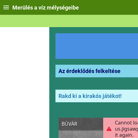
Merülés a víz mélységeibe
Az érdeklődés felkeltése
Rakd ki a kirakós játékot!