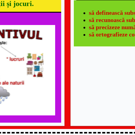
i și jocuri.
să definească sub
să recunoască sub
să precizeze numă
să ortografieze c