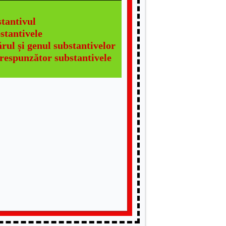
stantivul
stantivele
rul și genul substantivelor
orespunzător substantivele