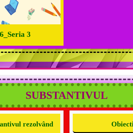
6_Seria 3
SUBSTANTIVUL
antivul rezolvând
Obiecti