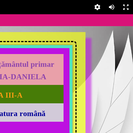
ățământul primar
IA-DANIELA
A III-A
ratura română