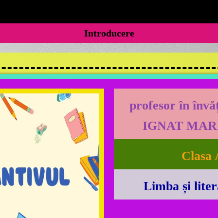
Introducere
profesor în înv
IGNAT MAR
Clasa 
Limba și lite