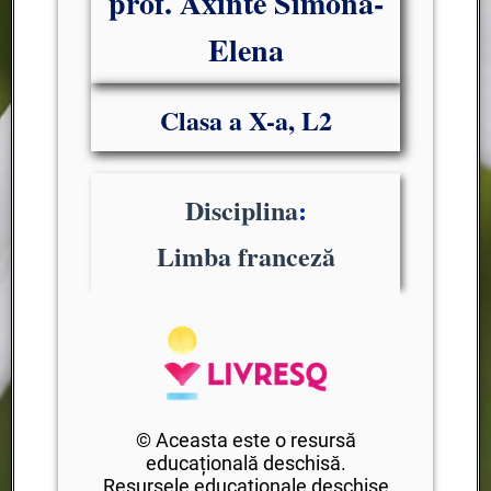
prof. Axinte Simona-
Elena
Clasa a X-a, L2
Disciplina
:
Limba franceză
© Aceasta este o resursă
educațională deschisă.
Resursele educaționale deschise