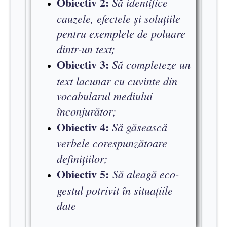
Obiectiv 2:
Să identifice
cauzele, efectele și soluțiile
pentru exemplele de poluare
dintr-un text;
Obiectiv 3:
Să completeze un
text lacunar cu cuvinte din
vocabularul mediului
înconjurător;
Obiectiv 4:
Să găsească
verbele corespunzătoare
definițiilor;
Obiectiv 5:
Să aleagă eco-
gestul potrivit în situațiile
date