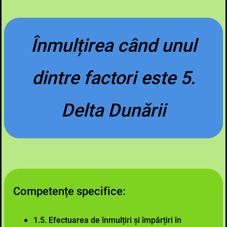
Înmulțirea când unul
dintre factori este 5.
Delta Dunării
Competențe specifice:
1.5. Efectuarea de înmulțiri și împărțiri în