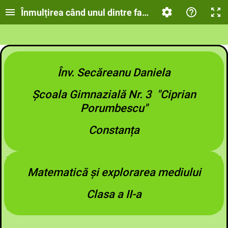
Înmulțirea când unul dintre factori este 5. Delta Du
Înv. Secăreanu Daniela
Școala Gimnazială Nr. 3 "Ciprian
Porumbescu"
Constanța
Matematică și explorarea mediului
Clasa a II-a