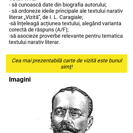
- să cunoască date din biografia autorului;
- să ordoneze ideile principale ale textului narativ
literar „Vizită”, de I. L. Caragiale;
-să înțeleagă acțiunea textului, alegând varianta
corectă de răspuns (A/F);
-să asocieze proverbe relevante pentru tematica
textului narativ literar.
Cea mai prezentabilă carte de vizită este bunul
simț!
Imagini