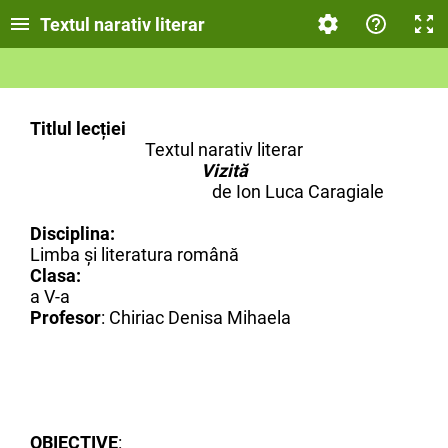
Textul narativ literar
Titlul lecției
Textul narativ literar
Vizită
de
Ion Luca Caragiale
Disciplina:
Limba și literatura română
Clasa:
a V-a
Profesor
: Chiriac Denisa Mihaela
OBIECTIVE
: