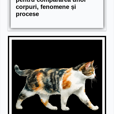
corpuri, fenomene
ș
i
procese