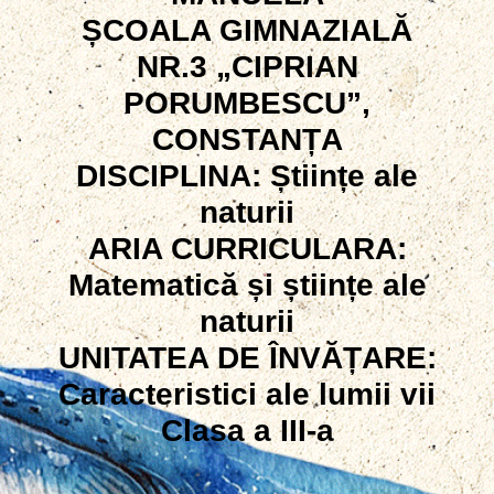
Ș
COALA GIMNAZIALĂ
NR.3 „CIPRIAN
PORUMBESCU”,
CONSTAN
Ț
A
DISCIPLINA:
Ș
tiin
ț
e ale
naturii
ARIA CURRICULARA:
Matematică
ș
i
ș
tiin
ț
e ale
naturii
UNITATEA DE ÎNVĂ
Ț
ARE:
Caracteristici ale lumii vii
Clasa a III-a