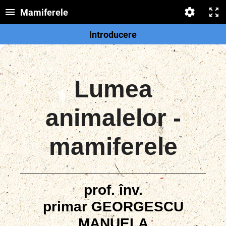
Mamiferele
Introducere
Lumea
animalelor -
mamiferele
prof. înv.
primar
GEORGESCU
MANUELA