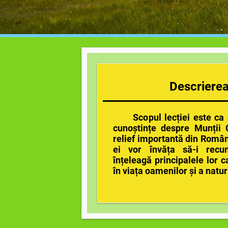
Descrierea 
Scopul lecției este ca e
cunoștințe despre Munții 
relief importantă din Români
ei vor învăța să-i recu
înțeleagă principalele lor ca
în viața oamenilor și a naturi