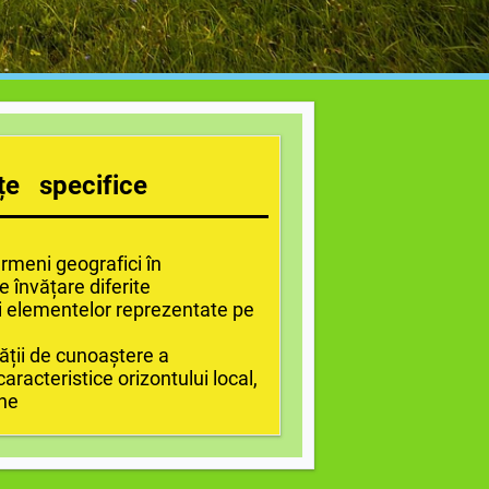
țe specifice
ermeni geografici în
e învățare diferite
iei elementelor reprezentate pe
tății de cunoaștere a
racteristice orizontului local,
ane