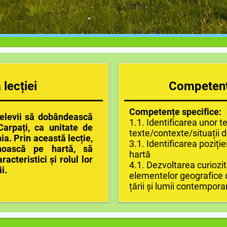
lecției
Competen
Competențe specifice:
levii să dobândească
1.1. Identificarea unor t
Carpați, ca unitate de
texte/contexte/situații d
a. Prin această lecție,
3.1. Identificarea poziț
noască pe hartă, să
hartă
racteristici și rolul lor
4.1. Dezvoltarea curiozi
i.
elementelor geografice ca
țării și lumii contempor