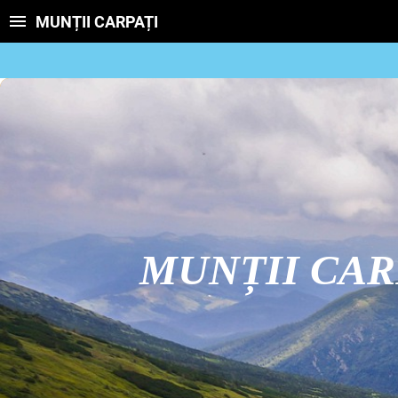
MUNȚII CARPAȚI
MUNȚII CAR