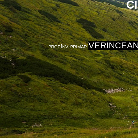
Cl
VERINCEAN
PROF.ÎNV. PRIMAR