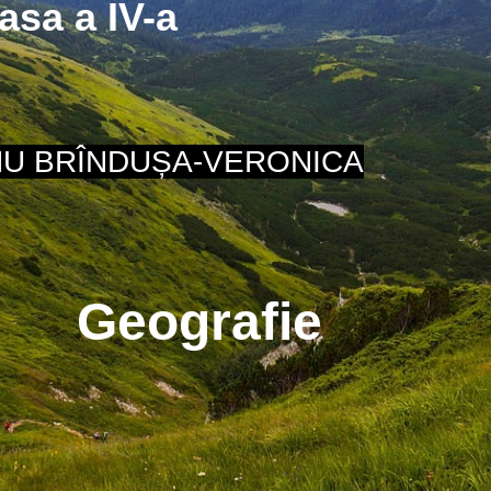
asa a IV-a
U BRÎNDUȘA-VERONICA
Geografie