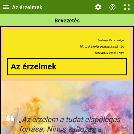
Az érzelmek
Bevezetés
Tantárgy: Pszichológia
10. szakiskolás osztályok számára
Tanár: Kiss-Pünkösti Nóra
Az érzelmek
„Az érzelem a tudat elsődleges
forrása. Nincs változás a