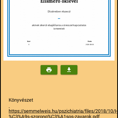
Elismerő oklevél
Dícséretben részesül
–
akinek sikerül elsajátítania a stresszel kapcsolatos
ismereteit
Scor
Data
0
2026-08-06
Könyvészet
https://semmelweis.hu/pszichiatria/files/2018/10/
%C3%A9s-szorong%C3%A1sos-zavarok.pdf