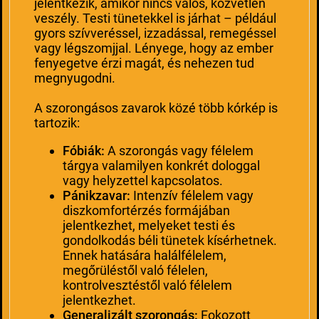
jelentkezik, amikor nincs valós, közvetlen
veszély. Testi tünetekkel is járhat – például
gyors szívveréssel, izzadással, remegéssel
vagy légszomjjal. Lényege, hogy az ember
fenyegetve érzi magát, és nehezen tud
megnyugodni.
A szorongásos zavarok közé több kórkép is
tartozik:
Fóbiák:
A szorongás vagy félelem
tárgya valamilyen konkrét dologgal
vagy helyzettel kapcsolatos.
Pánikzavar:
Intenzív félelem vagy
diszkomfortérzés formájában
jelentkezhet, melyeket testi és
gondolkodás béli tünetek kísérhetnek.
Ennek hatására halálfélelem,
megőrüléstől való félelen,
kontrolvesztéstől való félelem
jelentkezhet.
Generalizált szorongás:
Fokozott