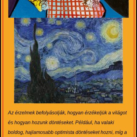
Az érzelmek befolyásolják, hogyan érzékeljük a világot
és hogyan hozunk döntéseket. Például, ha valaki
boldog, hajlamosabb optimista döntéseket hozni, míg a