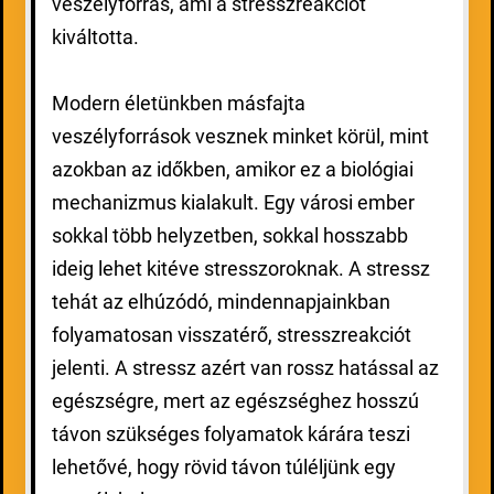
veszélyforrás, ami a stresszreakciót
kiváltotta.
Modern életünkben másfajta
veszélyforrások vesznek minket körül, mint
azokban az időkben, amikor ez a biológiai
mechanizmus kialakult. Egy városi ember
sokkal több helyzetben, sokkal hosszabb
ideig lehet kitéve stresszoroknak. A stressz
tehát az elhúzódó, mindennapjainkban
folyamatosan visszatérő, stresszreakciót
jelenti. A stressz azért van rossz hatással az
egészségre, mert az egészséghez hosszú
távon szükséges folyamatok kárára teszi
lehetővé, hogy rövid távon túléljünk egy