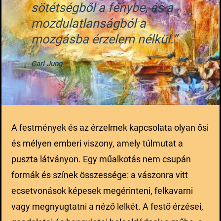
sötétségből a fénybe, és a
mozdulatlanságból a
mozgásba érzelem nélkül.”
Carl Jung
A festmények és az érzelmek kapcsolata olyan ősi
és mélyen emberi viszony, amely túlmutat a
puszta látványon. Egy műalkotás nem csupán
formák és színek összessége: a vászonra vitt
ecsetvonások képesek megérinteni, felkavarni
vagy megnyugtatni a néző lelkét. A festő érzései,