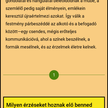
gondolatai és hangulatai beleoldódnak a műbe, a
szemlélő pedig saját élményein, emlékein
keresztül újraértelmezi azokat. Így válik a
festmény párbeszéddé az alkotó és a befogadó
között—egy csendes, mégis erőteljes
kommunikációvá, ahol a színek beszélnek, a
formák mesélnek, és az érzelmek életre kelnek.
Milyen érzéseket hoznak elő benned