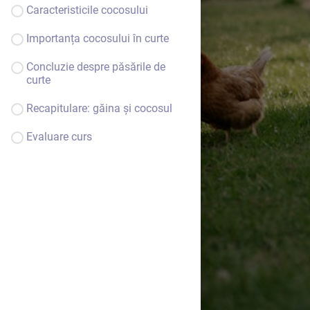
Caracteristicile cocosului
Importanța cocosului în curte
Concluzie despre păsările de
curte
Recapitulare: găina și cocosul
Evaluare curs
Bine ai venit.
Continuă