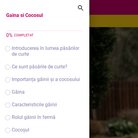
Gaina si Cocosul
Gaina si Cocosul
0
%
COMPLETAT
Introducerea în lumea păsărilor
de curte
Ce sunt păsările de curte?
Importanța găinii și a cocosului
Găina
Caracteristicile găinii
Rolul găinii în fermă
Cocoșul